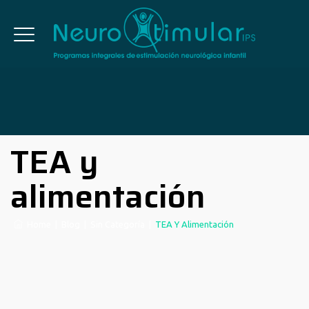
TEA y
alimentación
Home
|
Blog
|
Sin Categoría
|
TEA Y Alimentación