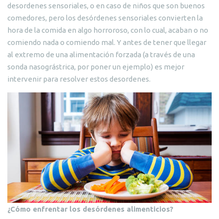
desordenes sensoriales, o en caso de niños que son buenos
comedores, pero los desórdenes sensoriales convierten la
hora de la comida en algo horroroso, con lo cual, acaban o no
comiendo nada o comiendo mal. Y antes de tener que llegar
al extremo de una alimentación forzada (a través de una
sonda nasográstrica, por poner un ejemplo) es mejor
intervenir para resolver estos desordenes.
¿Cómo enfrentar los desórdenes alimenticios?