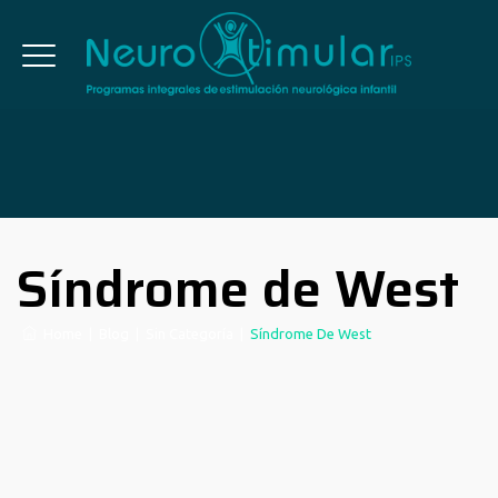
Síndrome de West
Home
|
Blog
|
Sin Categoría
|
Síndrome De West