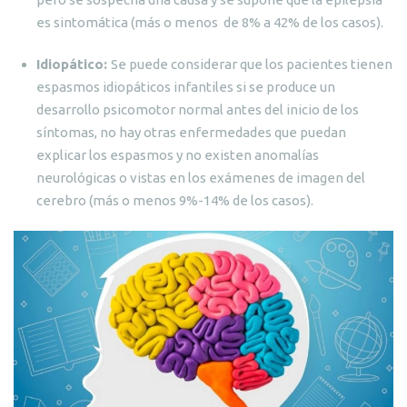
es sintomática (más o menos de 8% a 42% de los casos).
Idiopático:
Se puede considerar que los pacientes tienen
espasmos idiopáticos infantiles si se produce un
desarrollo psicomotor normal antes del inicio de los
síntomas, no hay otras enfermedades que puedan
explicar los espasmos y no existen anomalías
neurológicas o vistas en los exámenes de imagen del
cerebro (más o menos 9%-14% de los casos).