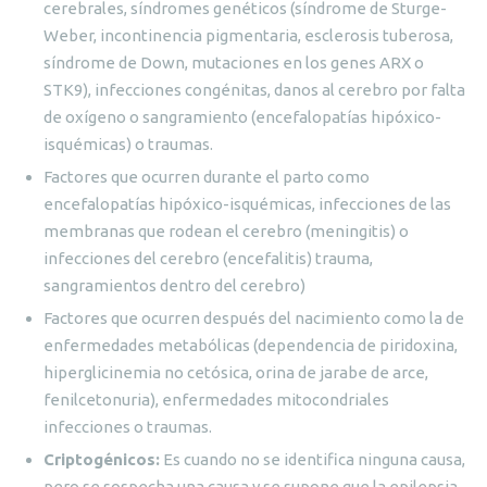
cerebrales, síndromes genéticos (síndrome de Sturge-
Weber, incontinencia pigmentaria, esclerosis tuberosa,
síndrome de Down, mutaciones en los genes ARX o
STK9), infecciones congénitas, danos al cerebro por falta
de oxígeno o sangramiento (encefalopatías hipóxico-
isquémicas) o traumas.
Factores que ocurren durante el parto como
encefalopatías hipóxico-isquémicas, infecciones de las
membranas que rodean el cerebro (meningitis) o
infecciones del cerebro (encefalitis) trauma,
sangramientos dentro del cerebro)
Factores que ocurren después del nacimiento como la de
enfermedades metabólicas (dependencia de piridoxina,
hiperglicinemia no cetósica, orina de jarabe de arce,
fenilcetonuria), enfermedades mitocondriales
infecciones o traumas.
Criptogénicos:
Es cuando no se identifica ninguna causa,
pero se sospecha una causa y se supone que la epilepsia