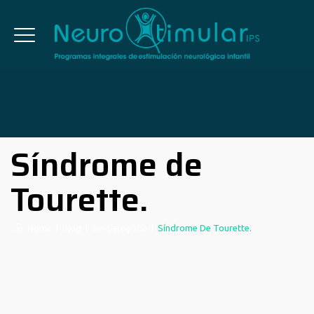
Síndrome de
Tourette.
Home
|
Blog
|
Sin Categoría
|
Síndrome De Tourette.