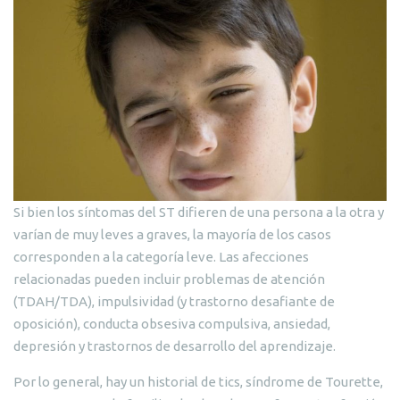
Si bien los síntomas del ST difieren de una persona a la otra y
varían de muy leves a graves, la mayoría de los casos
corresponden a la categoría leve. Las afecciones
relacionadas pueden incluir problemas de atención
(TDAH/TDA), impulsividad (y trastorno desafiante de
oposición), conducta obsesiva compulsiva, ansiedad,
depresión y trastornos de desarrollo del aprendizaje.
Por lo general, hay un historial de tics, síndrome de Tourette,