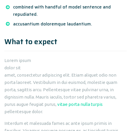
combined with handful of model sentence and
repudiated.
accusantium doloremque laudantium.
What to expect
Lorem ipsum
dolor sit
amet, consectetur adipiscing elit. Etiam aliquet odio non
porta laoreet. Vestibulum in dui euismod, molestie quam
porta, sagittis arcu. Pellentesque vitae pulvinar urna, in
dignissim nulla. Mauris iaculis, tortor sed pharetra varius,
purus augue feugiat purus,
vitae porta nulla turpis
pellentesque dolor.
Interdum et malesuada fames ac ante ipsum primis in
faucibus. Vivamus posuere posuere ex, ac tincidunt turpis