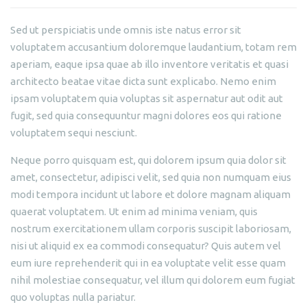
Sed ut perspiciatis unde omnis iste natus error sit
voluptatem accusantium doloremque laudantium, totam rem
aperiam, eaque ipsa quae ab illo inventore veritatis et quasi
architecto beatae vitae dicta sunt explicabo. Nemo enim
ipsam voluptatem quia voluptas sit aspernatur aut odit aut
fugit, sed quia consequuntur magni dolores eos qui ratione
voluptatem sequi nesciunt.
Neque porro quisquam est, qui dolorem ipsum quia dolor sit
amet, consectetur, adipisci velit, sed quia non numquam eius
modi tempora incidunt ut labore et dolore magnam aliquam
quaerat voluptatem. Ut enim ad minima veniam, quis
nostrum exercitationem ullam corporis suscipit laboriosam,
nisi ut aliquid ex ea commodi consequatur? Quis autem vel
eum iure reprehenderit qui in ea voluptate velit esse quam
nihil molestiae consequatur, vel illum qui dolorem eum fugiat
quo voluptas nulla pariatur.