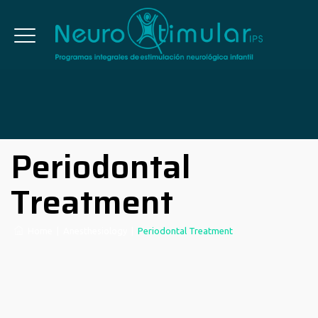
Periodontal
Treatment
Home
|
Anesthesiology
|
Periodontal Treatment