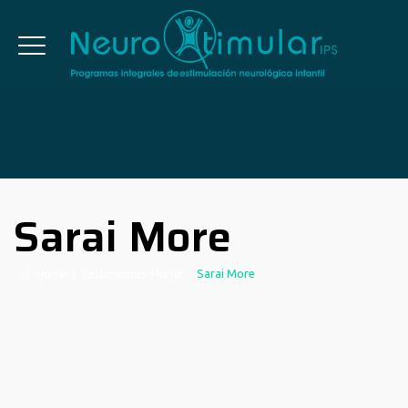
Sarai More
Home
|
Testimonios-Home
|
Sarai More