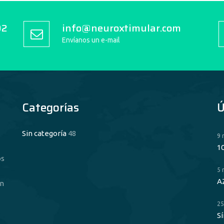
92
info@neuroxtimular.com
Envíanos un e-mail
Categorías
Ú
Sin categoría
48
9 
1
os
5 
A
ón
25
S