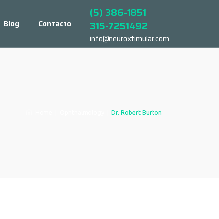
(5) 386-1851
Blog
Contacto
315-7251492
info@neuroxtimular.com
Home
|
Ophthalmology
|
Dr. Robert Burton