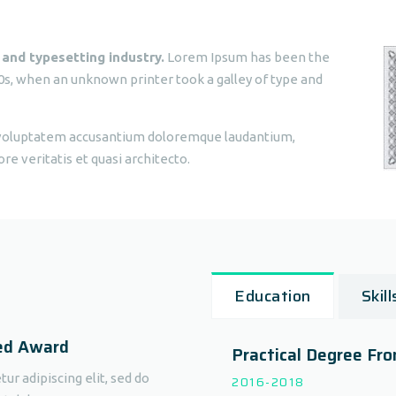
 and typesetting industry.
Lorem Ipsum has been the
0s, when an unknown printer took a galley of type and
it voluptatem accusantium doloremque laudantium,
e veritatis et quasi architecto.
Education
Skill
ed Award
Practical Degree Fr
r adipiscing elit, sed do
2016-2018