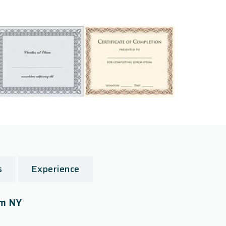
s
Experience
om NY