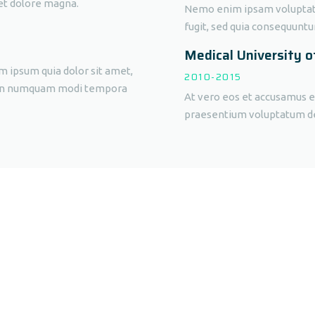
et dolore magna.
Nemo enim ipsam voluptatem
fugit, sed quia consequuntu
Medical University o
m ipsum quia dolor sit amet,
2010-2015
a non numquam modi tempora
At vero eos et accusamus et
praesentium voluptatum de