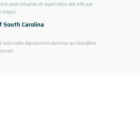
 quia voluptas sit aspernatur aut odit aut
r magni.
f South Carolina
 iusto odio dignissimos ducimus qui blanditiis
leniti.