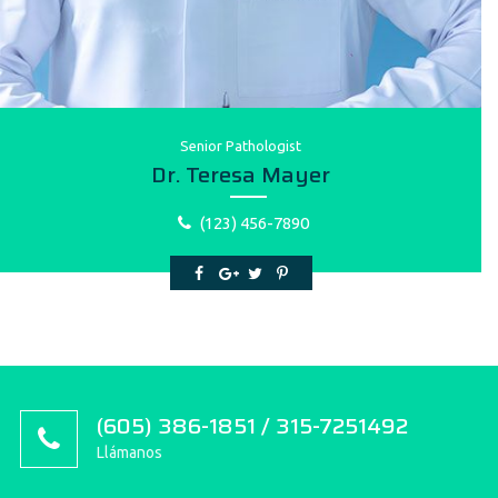
Senior Рathologist
Dr. Teresa Mayer
(123) 456-7890
(605) 386-1851 / 315-7251492
Llámanos